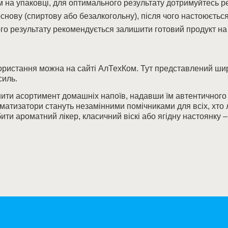
 на упаковці, для оптимального результату дотримуйтесь р
снову (спиртову або безалкогольну), після чого настоюється
о результату рекомендується залишити готовий продукт на к
ристання можна на сайті АлТехКом. Тут представлений широ
силь.
нити асортимент домашніх напоїв, надавши їм автентичного с
ароматизатори стануть незамінними помічниками для всіх, х
ити ароматний лікер, класичний віскі або ягідну настоянку –