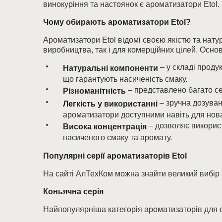
винокуріння та настоянок є ароматизатори Etol. 
Чому обирають ароматизатори Etol?
Ароматизатори Etol відомі своєю якістю та нату
виробництва, так і для комерційних цілей. Осно
– у складі проду
Натуральні компоненти
що гарантують насиченість смаку.
– представлено багато се
Різноманітність
– зручна дозуван
Легкість у використанні
ароматизатори доступними навіть для нова
– дозволяє використ
Висока концентрація
насиченого смаку та аромату.
Популярні серії ароматизаторів Etol
На сайті АлТехКом можна знайти великий вибір а
Коньячна серія
Найпопулярніша категорія ароматизаторів для с