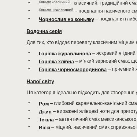
Коньяк класичний
класичний, традиційний сма
-
Коньяк шоколадний
– поєднання насиченого см
– поєднання глибо
Чорнослив на коньяку
Водочна серія
Для тих, хто віддає перевагу класичним міцним
– яскравий ягідний
Горілка журавлинова
– м’який зерновий смак, що
Горілка хлібна
– приємний я
Горілка чорносмородинова
Напої світу
Ця категорія ідеально підходить для створення
– глибокий карамельно-ванільний сма
Ром
– виражені ялівцеві ноти для пригот
Джин
– автентичний смак мексиканського
Текіла
– міцний, насичений смак справжньог
Віскі