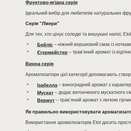
Фруктово-ягідна серія
Ідеальний вибір для любителів натуральних фру
Серія “Лікери”
Для тих, хто цінує солодкі та вишукані напої, E
– ніжний вершковий смак із нотками
Бейліс
– трав'яний аромат із відтін
Єгермейстер
Винна серія
Ароматизатори цієї категорії допомагають ство
– виноградний аромат з характе
Ізабелла
– додає витонченого мускатного см
Мускат
– трав’яний аромат з легкою гірчи
Вермут
Як правильно використовувати ароматизато
Використання ароматизаторів Etol досить прост