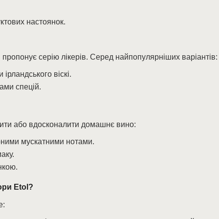
ктових настоянок.
tol пропонує серію лікерів. Серед найпопулярніших варіантів:
 ірландського віскі.
ками спецій.
рити або вдосконалити домашнє вино:
рними мускатними нотами.
аку.
нкою.
ри Etol?
е: