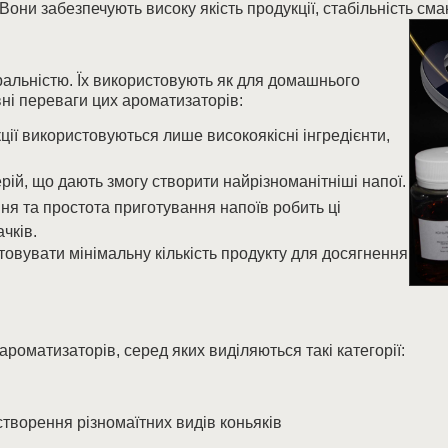
Вони забезпечують високу якість продукції, стабільність сма
ральністю. Їх використовують як для домашнього
вні переваги цих ароматизаторів:
кції використовуються лише високоякісні інгредієнти,
рій, що дають змогу створити найрізноманітніші напої.
ня та простота приготування напоїв робить ці
чків.
овувати мінімальну кількість продукту для досягнення
роматизаторів, серед яких виділяються такі категорії:
творення різномаїтних видів коньяків