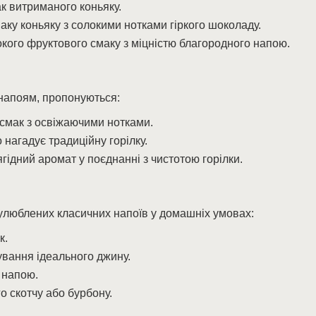
к витриманого коньяку.
аку коньяку з солокими нотками гіркого шоколаду.
кого фруктового смаку з міцністю благородного напою.
 напоям, пропонуються:
 смак з освіжаючими нотками.
 нагадує традиційну горілку.
гідний аромат у поєднанні з чистотою горілки.
 улюблених класичних напоїв у домашніх умовах:
к.
ування ідеального джину.
 напою.
о скотчу або бурбону.