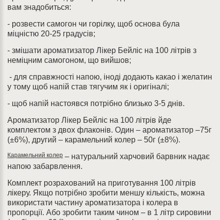
вам знадобиться:
- розвести самогон чи горілку, щоб основа була
міцністю 20-25 градусів;
- змішати ароматизатор Лікер Бейліс на 100 літрів з
неміцним самогоном, що вийшов;
- для справжності напою, іноді додають какао і желатин
у тому щоб напій став тягучим як і оригіналі;
- щоб напій настоявся потрібно близько 3-5 днів.
Ароматизатор Лікер Бейліс на 100 літрів йде
комплектом з двох флаконів. Один – ароматизатор –75г
(±6%), другий – карамельний колер – 50г (±8%).
Карамельний колер
– натуральний харчовий барвник надає
напою забарвлення.
Комплект розрахований на приготування 100 літрів
лікеру. Якщо потрібно зробити меншу кількість, можна
використати частину ароматизатора і колера в
пропорції. Або зробити таким чином – в 1 літр сировини