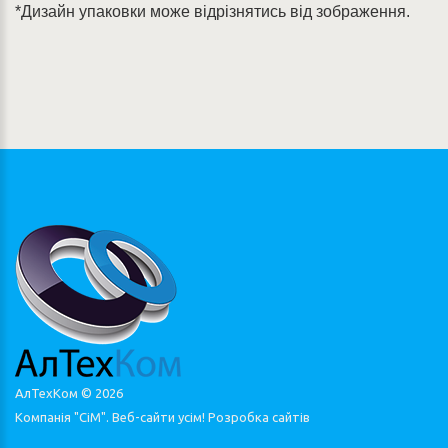
*Дизайн упаковки може відрізнятись від зображення.
АлТехКом ©
2026
Компанія "СіМ". Веб-сайти усім!
Розробка сайтів