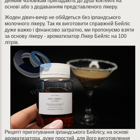
деяким чоловікам припадають до душі коктейлі на
основі або з додаванням представленого лікеру.
Жоден дівич-вечір не обійдеться без ірландського
молочного лікеру. Так як виготовити справжній Бейліс
дуже важко і фінансово затратно, ми пропонуємо взяти
за основу лікеру - ароматизатор Лікер Бейліс на 100
літрів.
Рецепт приготування ірландського Бейлісу, на основі
ароматизатора, дуже простий, для його виготовлення