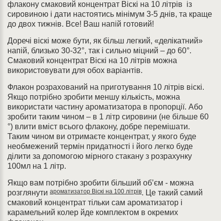
флакону смаковий концентрат Віскі на 10 літрів із
сировиною і дати настоятись мінімум 3-5 днів, та краще
до двох тижнів. Все! Ваш напій готовий!
Доречі віскі може бути, як більш легкий, «делікатний»
напій, близько 30-32°, так і сильно міцний – до 60°.
Смаковий концентрат Віскі на 10 літрів можна
використовувати для обох варіантів.
Флакон розрахований на приготування 10 літрів віскі.
Якщо потрібно зробити меншу кількість, можна
використати частину ароматизатора в пропорції. Або
зробити таким чином – в 1 літр сировини (не більше 60
°) влити вміст всього флакону, добре перемішати.
Таким чином ви отримаєте концентрат, у якого буде
необмежений термін придатності і його легко буде
ділити за допомогою мірного стакану з розрахунку
100мл на 1 літр.
Якщо вам потрібно зробити більший об’єм - можна
ароматизатор Віскі на 100 літрів
розглянути
. Це такий самий
смаковий концентрат тільки сам ароматизатор і
карамельний колер йде комплектом в окремих