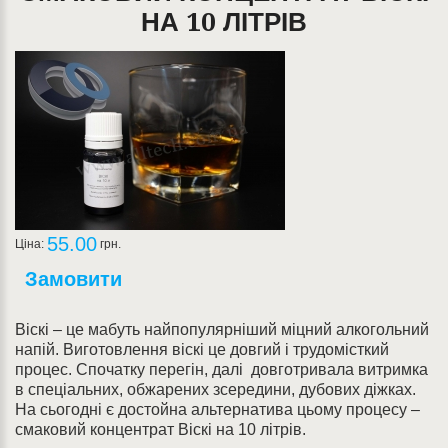
НА 10 ЛІТРІВ
55.00
Ціна:
грн.
Замовити
Віскі – це мабуть найпопулярніший міцний алкогольний
напій. Виготовлення віскі це довгий і трудомісткий
процес. Спочатку перегін, далі довготривала витримка
в спеціальних, обжарених зсередини, дубових діжках.
На сьогодні є достойна альтернатива цьому процесу –
смаковий концентрат Віскі на 10 літрів.