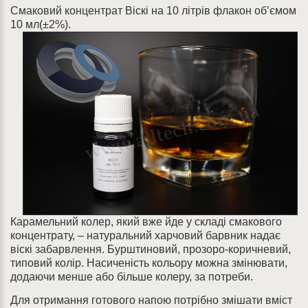
Смаковий концентрат Віскі на 10 літрів флакон об’ємом
10 мл(±2%).
Карамельний колер, який вже йде у складі смакового
концентрату, – натуральний харчовий барвник надає
віскі забарвлення. Бурштиновий, прозоро-коричневий,
типовий колір. Насиченість кольору можна змінювати,
додаючи менше або більше колеру, за потреби.
Для отримання готового напою потрібно змішати вміст