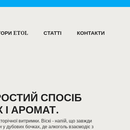
ОРИ ETOL
СТАТТІ
КОНТАКТИ
РОСТИЙ СПОСІБ
І АРОМАТ.
орічної витримки. Віскі - напій, що завжди
 у дубових бочках, де алкоголь взаємодіє з