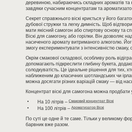
деревиною, набираючись складних ароматів та н
завдяки сучасним концентратам та ароматизато
Секрет справжнього віскі криється у його багато
дубової стружки та легку димність. Щоб відтвор
мати якісний самогон або спиртову основу та сп
Віскі для самогону, або горілки. Він дозволяє 
насиченого аромату витриманого алкоголю. Його
змогу експериментувати з інтенсивністю смаку, 
Окрім смакової складової, особливу роль відігр
допомагають підкреслити глибину букета, додаючи
солодкуватість. Це ідеальне рішення для тих, х
наближеним до класичних шотландських чи ірлан
можна досягати різних варіацій смаку — від нас
Концентрат віскі для самогона можна продбати 
Смаковий концентрат Віскі
На 10 літрів –
Ароматизатор Віскі
На 100 літрів –
По суті це одне й те саме. Тільки у великому фо
барвник вже разом.