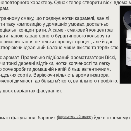
еповторного характеру. Однак тепер створити віскі вдома 
рам.
гранному смаку, що поєднує нотки карамелі, ванілі,
ити таку композицію у домашніх умовах, достатньо
еціальні концентрати. А саме - смаковий концентрат
надати напою характерного бурштинового кольору та
 використання не тільки спрощує процес, але й дає
створюючи ідеальний баланс між м’якістю та терпкістю.
ає аромат. Правильно підібраний ароматизатори Віскі,
 тонкі деревні відтінки, нотки копченості та легку
то хоче зробити домашній напій більш автентичним,
дських сортів. Варіюючи кількість ароматизатора,
иченої димності до більш м'якого, ванільного профілю.
у двох варіантах фасування:
Карамельний колер
рматі фасування, барвник (
) йде в окремому 