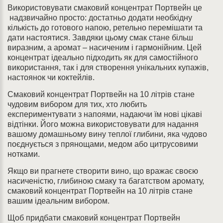
Використовувати смаковий концентрат Портвейн це
надзвичайно просто: достатньо додати необхідну
кількість до готового напою, ретельно перемішати та
дати настоятися. Завдяки цьому смак стане більш
виразним, а аромат – насиченим і гармонійним. Цей
концентрат ідеально підходить як для самостійного
використання, так і для створення унікальних купажів,
настоянок чи коктейлів.
Смаковий концентрат Портвейн на 10 літрів стане
чудовим вибором для тих, хто любить
експериментувати з напоями, надаючи їм нові цікаві
відтінки. Його можна використовувати для надання
вашому домашньому вину теплої глибини, яка чудово
поєднується з прянощами, медом або цитрусовими
нотками.
Якщо ви прагнете створити вино, що вражає своєю
насиченістю, глибиною смаку та багатством аромату,
смаковий концентрат Портвейн на 10 літрів стане
вашим ідеальним вибором.
Щоб придбати
смаковий концентрат Портвейн