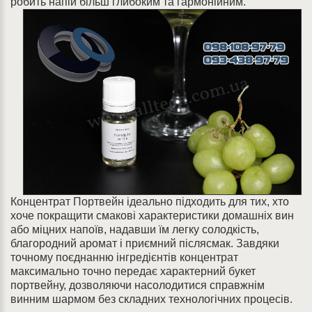
робить напій більш глибоким та гармонійним.
Концентрат Портвейн ідеально підходить для тих, хто
хоче покращити смакові характеристики домашніх вин
або міцних напоїв, надавши їм легку солодкість,
благородний аромат і приємний післясмак. Завдяки
точному поєднанню інгредієнтів концентрат
максимально точно передає характерний букет
портвейну, дозволяючи насолодитися справжнім
винним шармом без складних технологічних процесів.