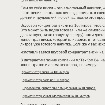
цвет вашему напитку.
Сам по себе виски – это алкогольный напиток, 
протяжении нескольких лет выдерживать в спец
долгий и трудоемкий, но сейчас можно этот проц
Вкусовой концентрат виски на 10 литров плюс са
Это может быть водка готовая, или же самогонка
деликатную, низко градусную водку), так и дост
концентрат виски, который вливается, в тот с
литров уже готового напитка. Если же у вас ис
Изготавливается вкусовой концентрат виски на
В интернет-магазине компании АлТехКом Вы най
концентратов и ароматизаторов, к примеру:
Ароматизатор виски на 100 литров
-
;
Ароматизатор рома на 100 литров
-
;
Вкусовой концентрат ликер миндал
ьный на 10 литров
-
;
Ароматизатор коньяк классический на 100 литров
-
;
А также многое другое.