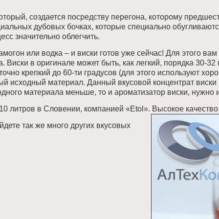
который, создается посредству перегона, которому предшес
иальных дубовых бочках, которые специально обугливаются
есс значительно облегчить.
могон или водка – и виски готов уже сейчас! Для этого вам
. Виски в оригинале может быть, как легкий, порядка 30-32
аточно крепкий до 60-ти градусов (для этого используют хор
амый исходный материал. Данный вкусовой концентрат виски
ходного материала меньше, то и ароматизатор виски, нужно 
 10 литров в Словении, компанией «Etol». Высокое качеств
дете так же много других вкусовых