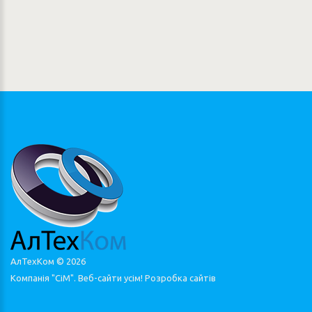
АлТехКом ©
2026
Компанія "СіМ". Веб-сайти усім!
Розробка сайтів