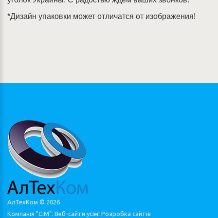
*Дизайн упаковки может отличатся от изображения!
АлТехКом ©
2026
Компанія "СіМ". Веб-сайти усім!
Розробка сайтів