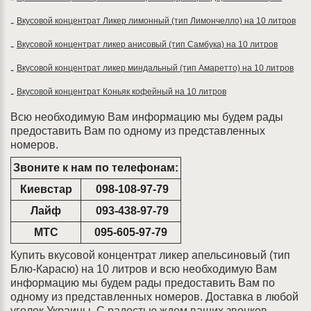
Вкусовой концентрат Ликер лимонный (тип Лимончелло) на 10 литров
-
Вкусовой концентрат ликер анисовый (тип Самбука) на 10 литров
-
Вкусовой концентрат ликер миндальный (тип Амаретто) на 10 литров
-
Вкусовой концентрат Коньяк кофейный на 10 литров
-
Всю необходимую Вам информацию мы будем рады
предоставить Вам по одному из представленных
номеров.
Звоните к нам по телефонам:
Киевстар
098-108-97-79
Лайф
093-438-97-79
МТС
095-605-97-79
Купить вкусовой концентрат ликер апельсиновый (тип
Блю-Карасю) на 10 литров и всю необходимую Вам
информацию мы будем рады предоставить Вам по
одному из представленных номеров. Доставка в любой
уголок Украины. С радостью ждем ваших звонков.