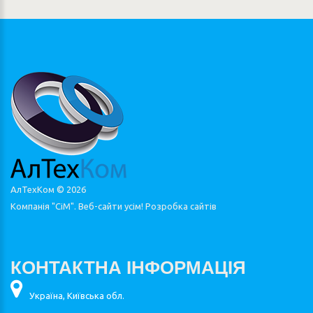
АлТехКом ©
2026
Компанія "СіМ". Веб-сайти усім!
Розробка сайтів
КОНТАКТНА ІНФОРМАЦІЯ
Україна, Київська обл.