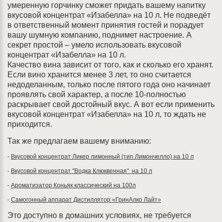
умеренную горчинку сможет придать вашему напитку
вкусовой концентрат «Изабелла» на 10 л. Не подведёт
в ответственный момент принятия гостей и порадует
вашу шумную компанию, поднимет настроение. А
секрет простой – умело использовать вкусовой
концентрат «Изабелла» на 10 л.
Качество вина зависит от того, как и сколько его хранят.
Если вино хранится менее 3 лет, то оно считается
недоделанным, только после пятого года оно начинает
проявлять свой характер, а после 10-полностью
раскрывает свой достойный вкус. А вот если применить
вкусовой концентрат «Изабелла» на 10 л, то ждать не
приходится.
Так же предлагаем вашему вниманию:
-
Вкусовой концентрат Ликер лимонный (тип Лимончелло) на 10 л
-
Вкусовой концентрат "Водка Клюквенная" на 10 л
-
Ароматизатор Коньяк классический на 100л
-
Самогонный аппарат Дистиллятор «ГринАлко Лайт»
Это доступно в домашних условиях, не требуется