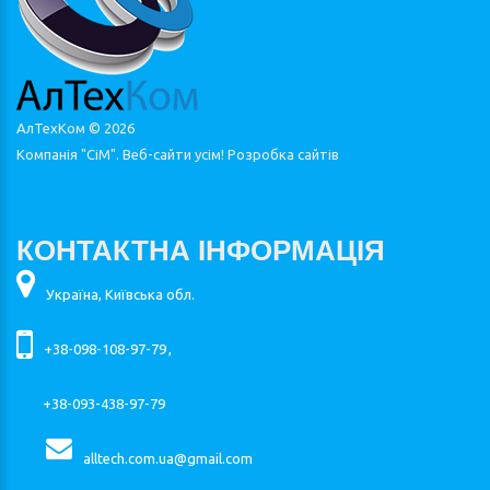
АлТехКом ©
2026
Компанія "СіМ". Веб-сайти усім!
Розробка сайтів
КОНТАКТНА ІНФОРМАЦІЯ
Україна, Київська обл.
+38-098-108-97-79
,
+38-093-438-97-79
alltech.com.ua@gmail.com