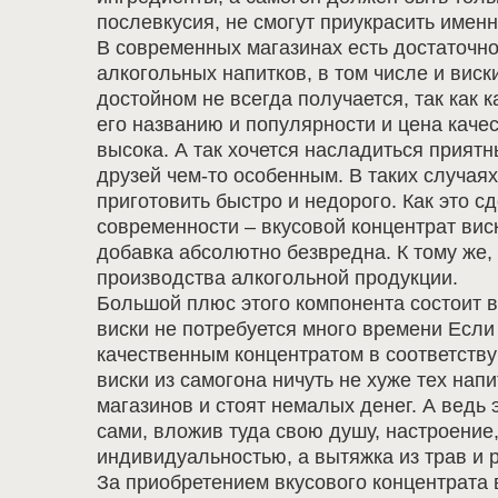
послевкусия, не смогут приукрасить имен
В современных магазинах есть достаточн
алкогольных напитков, в том числе и виск
достойном не всегда получается, так как к
его названию и популярности и цена каче
высока. А так хочется насладиться прият
друзей чем-то особенным. В таких случаях
приготовить быстро и недорого. Как это с
современности – вкусовой концентрат виск
добавка абсолютно безвредна. К тому же,
производства алкогольной продукции.
Большой плюс этого компонента состоит в
виски не потребуется много времени Если
качественным концентратом в соответств
виски из самогона ничуть не хуже тех напи
магазинов и стоят немалых денег. А ведь 
сами, вложив туда свою душу, настроение,
индивидуальностью, а вытяжка из трав и 
За приобретением вкусового концентрата 