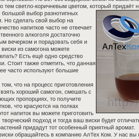
но тем светло-коричневым цветом, который придаёт 
о большой выбор разнотипных
и. Но сделать свой выбор на
ачество напитков часто не отвечает
ственного алкоголя достаточно
ным вечерком и порадовать себя и
 виски из самогона можете
делать? Есть ещё одно средство
и. Стоит также отметить, что данная
 ее часто используют большие
 том, что на процесс приготовления
 взять хороший самогон, смешать с
ующих пропорциях, то получите
тков, что красуются на полках
этот напиток вы можете приготовить
 творческий подход и тогда ваш виски будет отличат
растений придадут тот особенный приятный аромат.
виски обращайтесь в компанию АлТех Ком. У нас вы