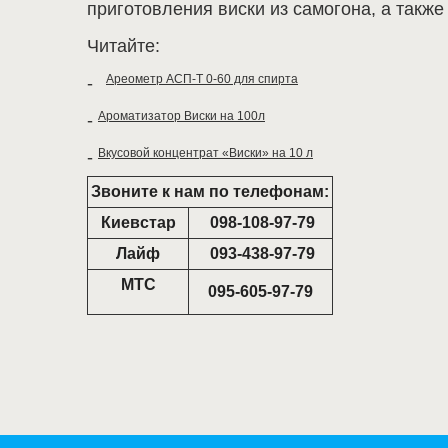
приготовления виски из самогона, а такж
Читайте:
Ареометр АСП-Т 0-60 для спирта
-
Ароматизатор Виски на 100л
-
Вкусовой концентрат «Виски» на 10 л
-
Звоните к нам по телефонам:
Киевстар
098-108-97-79
Лайф
093-438-97-79
МТС
095-605-97-79