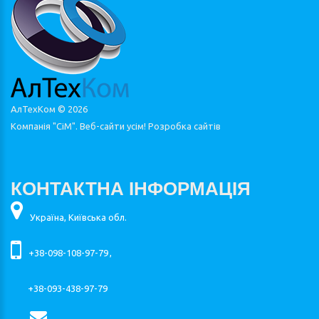
АлТехКом ©
2026
Компанія "СіМ". Веб-сайти усім!
Розробка сайтів
КОНТАКТНА ІНФОРМАЦІЯ
Україна, Київська обл.
+38-098-108-97-79
,
+38-093-438-97-79