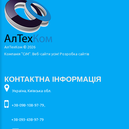
АлТехКом ©
2026
Компанія "СіМ". Веб-сайти усім!
Розробка сайтів
КОНТАКТНА ІНФОРМАЦІЯ
Україна, Київська обл.
+38-098-108-97-79
,
+38-093-438-97-79