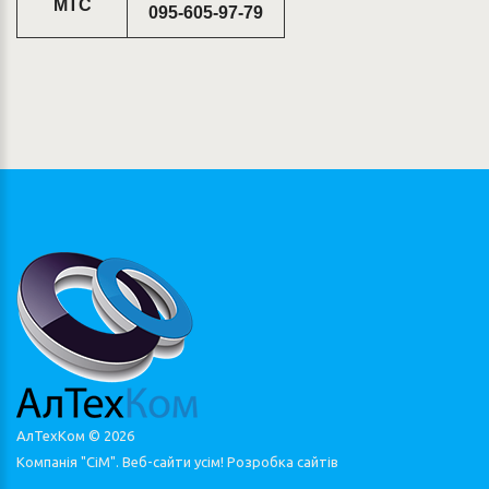
МТС
095-605-97-79
АлТехКом ©
2026
Компанія "СіМ". Веб-сайти усім!
Розробка сайтів