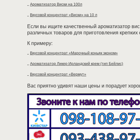
Ароматизатор Виски на 100л
-
Вкусовой концентрат «Виски» на 10 л
-
Если вы ищите качественный ароматизатор вис
различных товаров для приготовления крепких 
К примеру:
Вкусовой концентрат «Марочный коньяк эконом»
-
Ароматизатор Ликер Ирландский крем (тип Бейлис)
-
Вкусовой концентрат «Вермут»
-
Вас приятно удивят наши цены и порадует хоро