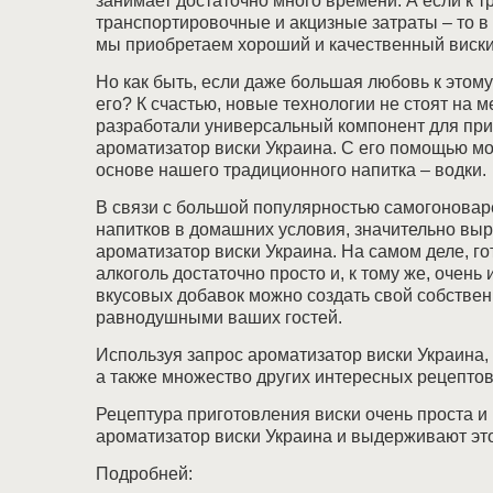
занимает достаточно много времени. А если к 
транспортировочные и акцизные затраты – то в 
мы приобретаем хороший и качественный виски
Но как быть, если даже большая любовь к этому
его? К счастью, новые технологии не стоят на 
разработали универсальный компонент для при
ароматизатор виски Украина. С его помощью м
основе нашего традиционного напитка – водки.
В связи с большой популярностью самогоноваре
напитков в домашних условия, значительно выр
ароматизатор виски Украина. На самом деле, г
алкоголь достаточно просто и, к тому же, очень
вкусовых добавок можно создать свой собствен
равнодушными ваших гостей.
Используя запрос ароматизатор виски Украина,
а также множество других интересных рецептов
Рецептура приготовления виски очень проста и 
ароматизатор виски Украина и выдерживают этот
Подробней: